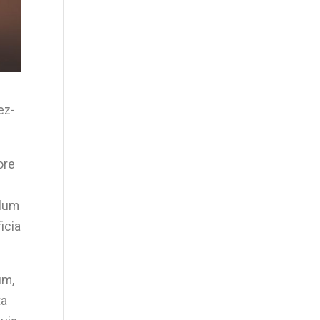
ez-
ore
llum
icia
um,
ta