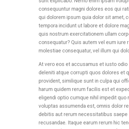
sunt explicabo. Nemo enim ipsam volupta
consequuntur magni dolores eos qui rat
qui dolorem ipsum quia dolor sit amet, 
tempora incidunt ut labore et dolore m
quis nostrum exercitationem ullam corpo
consequatur? Quis autem vel eum iure re
molestiae consequatur, vel illum qui dol
At vero eos et accusamus et iusto odio
deleniti atque corrupti quos dolores et 
provident, similique sunt in culpa qui off
harum quidem rerum facilis est et exped
eligendi optio cumque nihil impedit qu
voluptas assumenda est, omnis dolor re
debitis aut rerum necessitatibus saepe 
recusandae. Itaque earum rerum hic tene