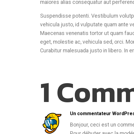
maiores alias consequatur aut perferend
Suspendisse potenti. Vestibulum volutpat
vehicula justo, id vulputate quam ante v
Maecenas venenatis tortor ut quam fauc
eget, molestie ac, vehicula sed, orci. Mo
Curabitur malesuada justo in libero. In er
1 Comm
Un commentateur WordPre
Bonjour, ceci est un comme
Pour débuter avec la modéra