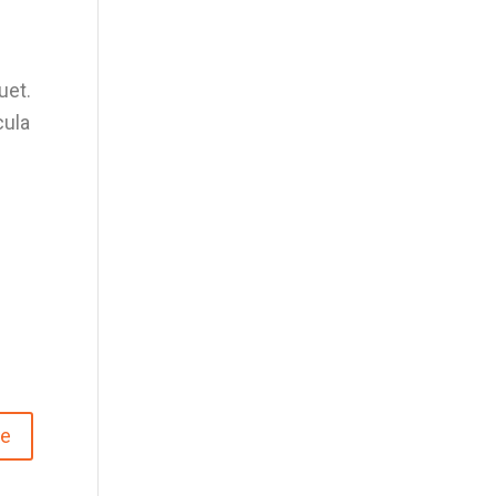
uet.
cula
se