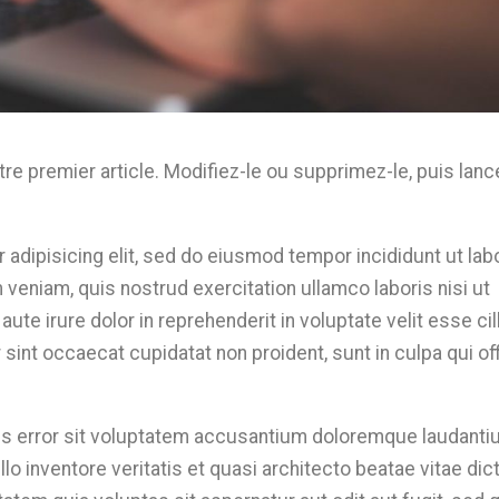
e premier article. Modifiez-le ou supprimez-le, puis lanc
adipisicing elit, sed do eiusmod tempor incididunt ut lab
 veniam, quis nostrud exercitation ullamco laboris nisi ut
te irure dolor in reprehenderit in voluptate velit esse ci
 sint occaecat cupidatat non proident, sunt in culpa qui off
tus error sit voluptatem accusantium doloremque laudanti
o inventore veritatis et quasi architecto beatae vitae dic