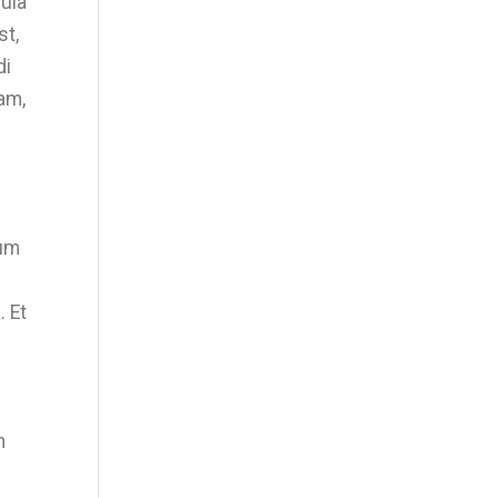
quia
st,
di
am,
tum
. Et
n