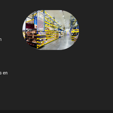
n
s en