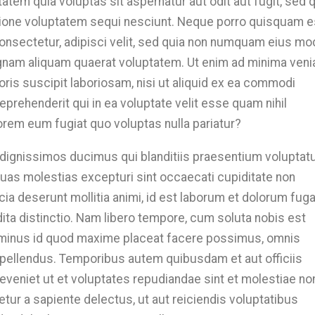
tem quia voluptas sit aspernatur aut odit aut fugit, sed 
ione voluptatem sequi nesciunt. Neque porro quisquam e
consectetur, adipisci velit, sed quia non numquam eius mo
agnam aliquam quaerat voluptatem. Ut enim ad minima veni
ris suscipit laboriosam, nisi ut aliquid ex ea commodi
prehenderit qui in ea voluptate velit esse quam nihil
orem eum fugiat quo voluptas nulla pariatur?
 dignissimos ducimus qui blanditiis praesentium volupta
quas molestias excepturi sint occaecati cupiditate non
icia deserunt mollitia animi, id est laborum et dolorum fuga
ita distinctio. Nam libero tempore, cum soluta nobis est
o minus id quod maxime placeat facere possimus, omnis
pellendus. Temporibus autem quibusdam et aut officiis
eveniet ut et voluptates repudiandae sint et molestiae no
tur a sapiente delectus, ut aut reiciendis voluptatibus