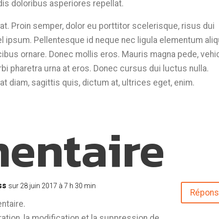
is doloribus asperiores repellat.
. Proin semper, dolor eu porttitor scelerisque, risus dui
el ipsum. Pellentesque id neque nec ligula elementum aliq
ibus ornare. Donec mollis eros. Mauris magna pede, vehi
rbi pharetra urna at eros. Donec cursus dui luctus nulla.
at diam, sagittis quis, dictum at, ultrices eget, enim.
entaire
ss
sur 28 juin 2017 à 7 h 30 min
Répon
ntaire.
tion, la modification et la suppression de